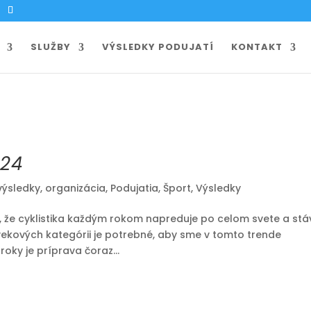
SLUŽBY
VÝSLEDKY PODUJATÍ
KONTAKT
024
výsledky
,
organizácia
,
Podujatia
,
Šport
,
Výsledky
že cyklistika každým rokom napreduje po celom svete a stá
ekových kategórii je potrebné, aby sme v tomto trende
oky je príprava čoraz...