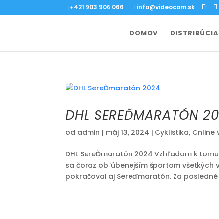
+421 903 906 066
info@videocom.sk
DOMOV
DISTRIBÚCIA
DHL SEREĎMARATÓN 2
od
admin
|
máj 13, 2024
|
Cyklistika
,
Online 
DHL SereĎmaratón 2024 Vzhľadom k tomu, 
sa čoraz obľúbenejším športom všetkých v
pokračoval aj Sereďmaratón. Za posledné r