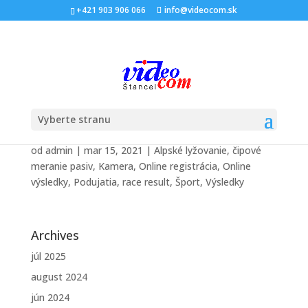
+421 903 906 066
info@videocom.sk
Vyberte stranu
JURGOW SKI SHOW 2021
od
admin
|
mar 15, 2021
|
Alpské lyžovanie
,
čipové
meranie pasiv
,
Kamera
,
Online registrácia
,
Online
výsledky
,
Podujatia
,
race result
,
Šport
,
Výsledky
Archives
júl 2025
august 2024
jún 2024