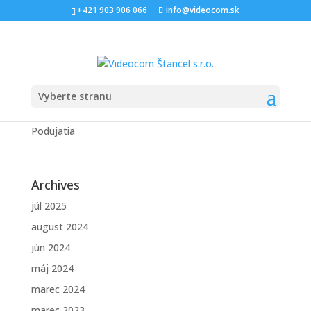
+421 903 906 066
info@videocom.sk
Vyberte stranu
Výsledky podujatí: kategória moto
od
admin
|
apr 18, 2017
|
Mylaps
,
Online výsledky
,
Podujatia
Archives
júl 2025
august 2024
jún 2024
máj 2024
marec 2024
marec 2023