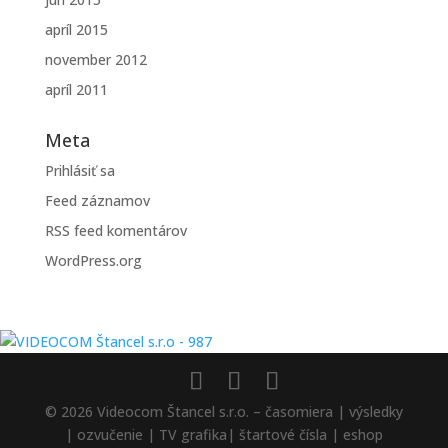
apríl 2015
november 2012
apríl 2011
Meta
Prihlásiť sa
Feed záznamov
RSS feed komentárov
WordPress.org
© 2026 Videocom Štancel s.r.o. – časomiera | výsledky
| ozvučenie | TV grafika| štartové čísla | eshop