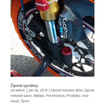
Čipové systémy
od
admin
|
jan 26, 2018
|
čipové meranie aktiv
,
čipové
meranie pasiv
,
Mylaps
,
Prezentacia
,
Produkty
,
race
result
,
Šport