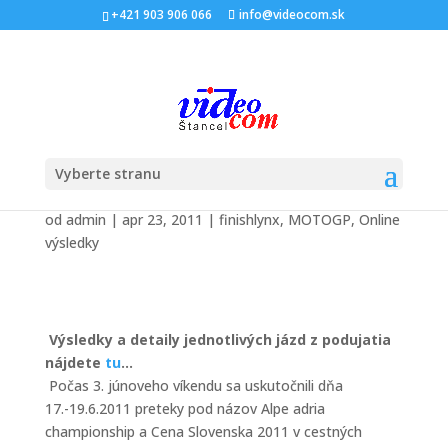
+421 903 906 066
info@videocom.sk
Cena Slovenska – Alpe
adria cup 2011
Vyberte stranu
od
admin
|
apr 23, 2011
|
finishlynx
,
MOTOGP
,
Online
výsledky
Výsledky a detaily jednotlivých jázd z podujatia
nájdete
tu
…
Počas 3. júnoveho víkendu sa uskutočnili dňa
17.-19.6.2011 preteky pod názov Alpe adria
championship a Cena Slovenska 2011 v cestných