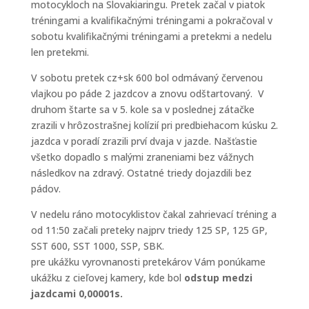
motocykloch na Slovakiaringu. Pretek začal v piatok
tréningami a kvalifikačnými tréningami a pokračoval v
sobotu kvalifikačnými tréningami a pretekmi a nedelu
len pretekmi.
V sobotu pretek cz+sk 600 bol odmávaný červenou
vlajkou po páde 2 jazdcov a znovu odštartovaný. V
druhom štarte sa v 5. kole sa v poslednej zátačke
zrazili v hrôzostrašnej kolízií pri predbiehacom kúsku 2.
jazdca v poradí zrazili prví dvaja v jazde. Našťastie
všetko dopadlo s malými zraneniami bez vážnych
následkov na zdravý. Ostatné triedy dojazdili bez
pádov.
V nedelu ráno motocyklistov čakal zahrievací tréning a
od 11:50 začali preteky najprv triedy 125 SP, 125 GP,
SST 600, SST 1000, SSP, SBK.
pre ukážku vyrovnanosti pretekárov Vám ponúkame
ukážku z cieľovej kamery, kde bol
odstup medzi
jazdcami 0,00001s.