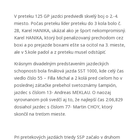
V preteku 125 GP jazdci predviedli skvelý boj o 2.-4.
miesto. Počas preteku líder preteku do 3 kola bolo č.
28, Karel HANIKA, ukázal ako je šport nekompromisný.
Karel HANIKA, ktorý bol penalizovaný prechodom cez
boxi a po prejazde boxami ešte sa ocitol na 3. mieste,
ale v 5.kole padol a z preteku musel odstúpiť.
Krásnym divadelným predstavením jazdeckých
schopnosti bola finálová jazda SST 1000, kde celý čas
viedlo číslo 55 – Filla Michal a 2 kolá pred cieľom ho v
poslednej zátačke prebehol svetoznámy šampión,
jazdec s číslom 13- Andreas MEKLAU. O naozaj
vyrovnanom poli svedčí aj to, že najlepší čas 2:06,829
dosiahol jazdec s číslom 77- Martin CHOY, ktorý
skončil na treťom mieste.
Pri pretekových jazdách triedy SSP začalo v druhom