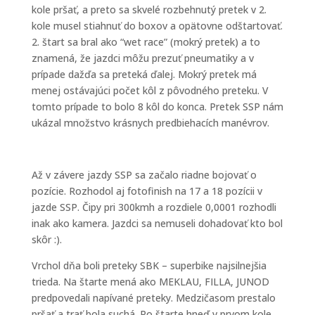
kole pršať, a preto sa skvelé rozbehnutý pretek v 2.
kole musel stiahnuť do boxov a opätovne odštartovať.
2. štart sa bral ako “wet race” (mokrý pretek) a to
znamená, že jazdci môžu prezuť pneumatiky a v
prípade dažďa sa preteká ďalej. Mokrý pretek má
menej ostávajúci počet kôl z pôvodného preteku. V
tomto prípade to bolo 8 kôl do konca. Pretek SSP nám
ukázal množstvo krásnych predbiehacích manévrov.
Až v závere jazdy SSP sa začalo riadne bojovať o
pozície. Rozhodol aj fotofinish na 17 a 18 pozícii v
jazde SSP. Čipy pri 300kmh a rozdiele 0,0001 rozhodli
inak ako kamera. Jazdci sa nemuseli dohadovať kto bol
skôr :).
Vrchol dňa boli preteky SBK – superbike najsilnejšia
trieda. Na štarte mená ako MEKLAU, FILLA, JUNOD
predpovedali napívané preteky. Medzičasom prestalo
pršať a trať bola suchá. Po štarte hneď v prvom kole