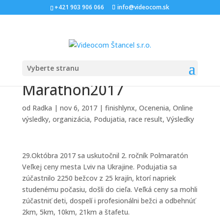
+421 903 906 066
info@videocom.sk
Vyberte stranu
Grand Prix Lviv Half
Marathon2017
od
Radka
|
nov 6, 2017
|
finishlynx
,
Ocenenia
,
Online
výsledky
,
organizácia
,
Podujatia
,
race result
,
Výsledky
29.Októbra 2017 sa uskutočnil 2. ročník Polmaratón
Veľkej ceny mesta Lviv na Ukrajine. Podujatia sa
zúčastnilo 2250 bežcov z 25 krajín, ktorí napriek
studenému počasiu, došli do cieľa. Veľká ceny sa mohli
zúčastniť deti, dospelí i profesionálni bežci a odbehnúť
2km, 5km, 10km, 21km a štafetu.