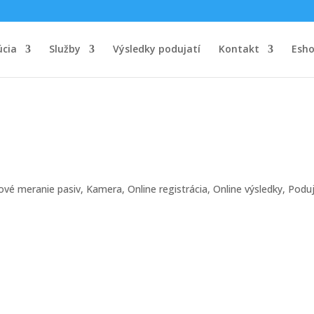
úcia
Služby
Výsledky podujatí
Kontakt
Esh
ové meranie pasiv
,
Kamera
,
Online registrácia
,
Online výsledky
,
Poduj