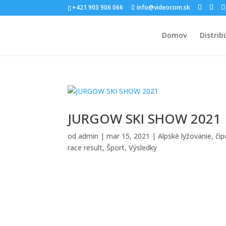
+421 903 906 066
info@videocom.sk
Domov
Distrib
JURGOW SKI SHOW 2021
od
admin
|
mar 15, 2021
|
Alpské lyžovanie
,
čip
race result
,
Šport
,
Výsledky