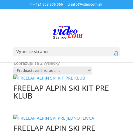
+421 903 906 066
info@videocom.sk
Domov
/ Produkty so značkou “downhill”
downhill
Vyberte stranu
Zobrazujú sa 2 výsledky
FREELAP ALPIN SKI KIT PRE
KLUB
FREELAP ALPIN SKI PRE