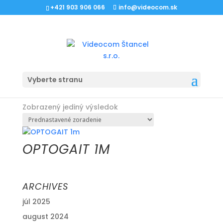
+421 903 906 066
info@videocom.sk
Domov
/ Produkty so značkou “držanie”
Vyberte stranu
DRŽANIE
Zobrazený jediný výsledok
OPTOGAIT 1M
ARCHIVES
júl 2025
august 2024