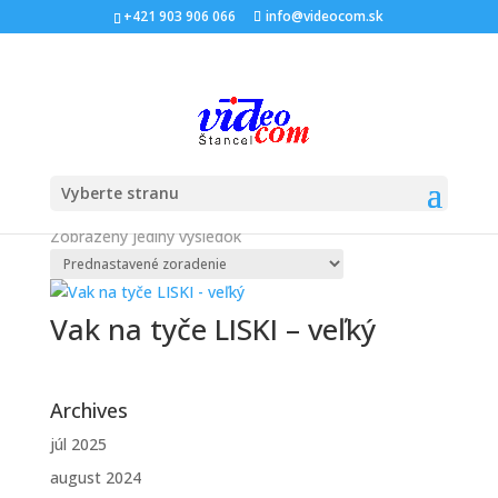
+421 903 906 066
info@videocom.sk
Domov
/ Produkty so značkou “slalomové”
slalomové
Vyberte stranu
Zobrazený jediný výsledok
Vak na tyče LISKI – veľký
Archives
júl 2025
august 2024