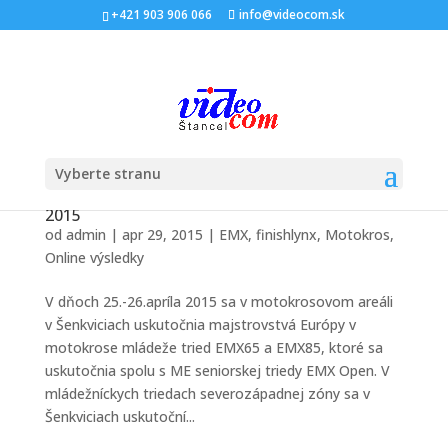
+421 903 906 066
info@videocom.sk
Vyberte stranu
Mastrovstvá Európy v motokrose Šenkvice
2015
od
admin
|
apr 29, 2015
|
EMX
,
finishlynx
,
Motokros
,
Online výsledky
V dňoch 25.-26.apríla 2015 sa v motokrosovom areáli
v Šenkviciach uskutočnia majstrovstvá Európy v
motokrose mládeže tried EMX65 a EMX85, ktoré sa
uskutočnia spolu s ME seniorskej triedy EMX Open. V
mládežníckych triedach severozápadnej zóny sa v
Šenkviciach uskutoční...