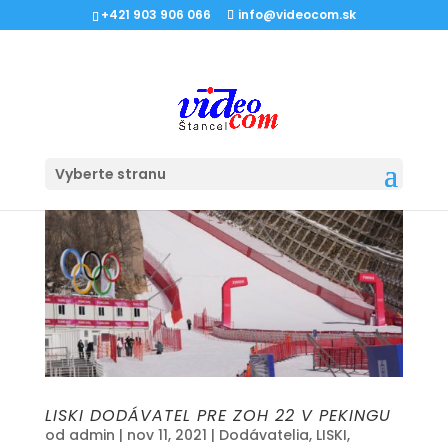
+421 903 906 066
info@videocom.sk
Vyberte stranu
LISKI DODÁVATEL PRE ZOH 22 V PEKINGU
od
admin
|
nov 11, 2021
|
Dodávatelia
,
LISKI
,