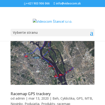
+421 903 906 066
info@videocom.sk
Vyberte stranu
Racemap GPS trackery
od
admin
|
mar 13, 2020
|
Beh
,
Cyklistika
,
GPS
,
MTB
,
Novinky
,
Podujatia
,
Produkty
,
racemap