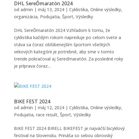
DHL SereĎmaratón 2024
od
admin
|
máj 13, 2024
|
Cyklistika
,
Online výsledky
,
organizácia
,
Podujatia
,
Šport
,
Výsledky
DHL SereĎmaratón 2024 Vzhľadom k tomu, že
cyklistika každým rokom napreduje po celom svete a
stáva sa čoraz obľúbenejším športom všetkých
vekových kategórii je potrebné, aby sme v tomto
trende pokračoval aj Sereďmaratón. Za posledné roky
je príprava čoraz...
BIKE FEST 2024
od
admin
|
máj 12, 2024
|
Cyklistika
,
Online výsledky
,
Podujatia
,
race result
,
Šport
,
Výsledky
BIKE FEST 2024 BIRELL BIKEFEST je najväčší bicyklový
festival na Slovensku. Prináša so sebou obrovský