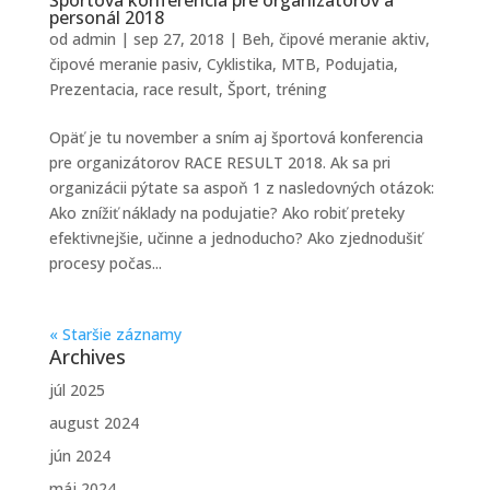
personál 2018
od
admin
|
sep 27, 2018
|
Beh
,
čipové meranie aktiv
,
čipové meranie pasiv
,
Cyklistika
,
MTB
,
Podujatia
,
Prezentacia
,
race result
,
Šport
,
tréning
Opäť je tu november a sním aj športová konferencia
pre organizátorov RACE RESULT 2018. Ak sa pri
organizácii pýtate sa aspoň 1 z nasledovných otázok:
Ako znížiť náklady na podujatie? Ako robiť preteky
efektivnejšie, učinne a jednoducho? Ako zjednodušiť
procesy počas...
« Staršie záznamy
Archives
júl 2025
august 2024
jún 2024
máj 2024