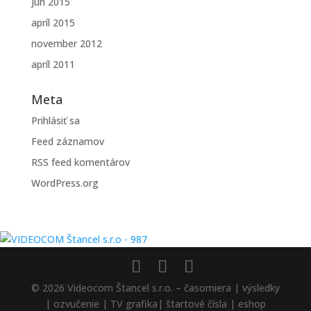
jún 2015
apríl 2015
november 2012
apríl 2011
Meta
Prihlásiť sa
Feed záznamov
RSS feed komentárov
WordPress.org
© 2026 Videocom Štancel s.r.o. – časomiera | výsledky
| ozvučenie | TV grafika| štartové čísla | eshop