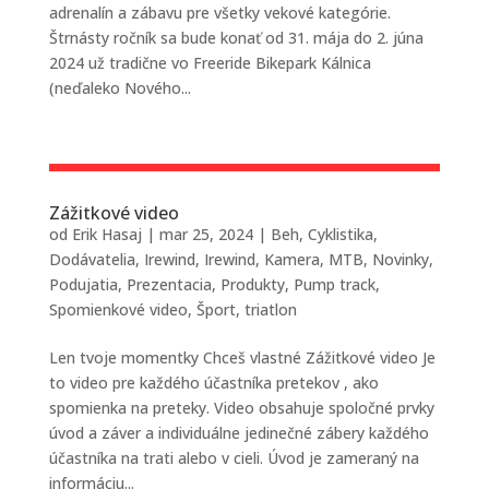
adrenalín a zábavu pre všetky vekové kategórie.
Štrnásty ročník sa bude konať od 31. mája do 2. júna
2024 už tradične vo Freeride Bikepark Kálnica
(neďaleko Nového...
Zážitkové video
od
Erik Hasaj
|
mar 25, 2024
|
Beh
,
Cyklistika
,
Dodávatelia
,
Irewind
,
Irewind
,
Kamera
,
MTB
,
Novinky
,
Podujatia
,
Prezentacia
,
Produkty
,
Pump track
,
Spomienkové video
,
Šport
,
triatlon
Len tvoje momentky Chceš vlastné Zážitkové video Je
to video pre každého účastníka pretekov , ako
spomienka na preteky. Video obsahuje spoločné prvky
úvod a záver a individuálne jedinečné zábery každého
účastníka na trati alebo v cieli. Úvod je zameraný na
informáciu...