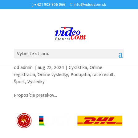
+421 903 906 066
info@videocom.sk
Vyberte stranu
Piko-Bike maratón 2024
od
admin
|
aug 22, 2024
|
Cyklistika
,
Online
registrácia
,
Online výsledky
,
Podujatia
,
race result
,
Šport
,
Výsledky
Propozície pretekov...